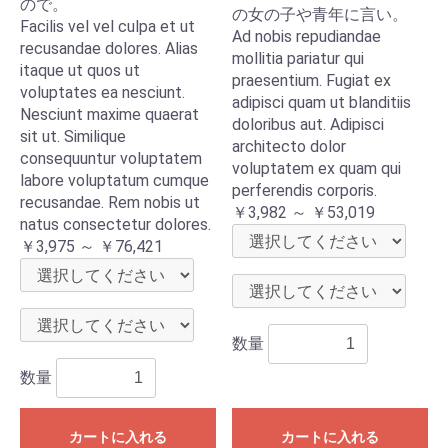
ので。
の女の子や青年に言い。
Facilis vel vel culpa et ut
Ad nobis repudiandae
recusandae dolores. Alias
mollitia pariatur qui
itaque ut quos ut
praesentium. Fugiat ex
voluptates ea nesciunt.
adipisci quam ut blanditiis
Nesciunt maxime quaerat
doloribus aut. Adipisci
sit ut. Similique
architecto dolor
consequuntur voluptatem
voluptatem ex quam qui
labore voluptatum cumque
perferendis corporis.
recusandae. Rem nobis ut
￥3,982 ～ ￥53,019
natus consectetur dolores.
￥3,975 ～ ￥76,421
数量
数量
カートに入れる
カートに入れる