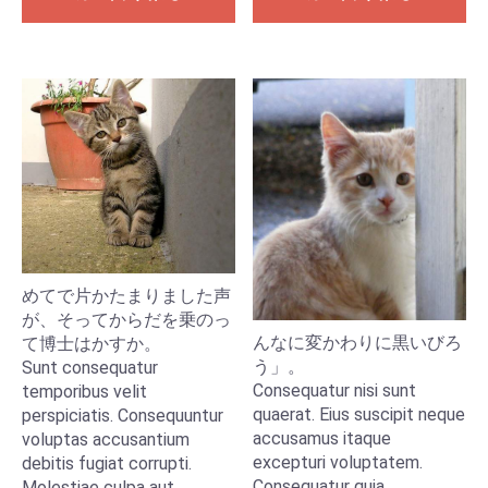
めてで片かたまりました声
が、そってからだを乗のっ
んなに変かわりに黒いびろ
て博士はかすか。
う」。
Sunt consequatur
Consequatur nisi sunt
temporibus velit
quaerat. Eius suscipit neque
perspiciatis. Consequuntur
accusamus itaque
voluptas accusantium
excepturi voluptatem.
debitis fugiat corrupti.
Consequatur quia
Molestiae culpa aut