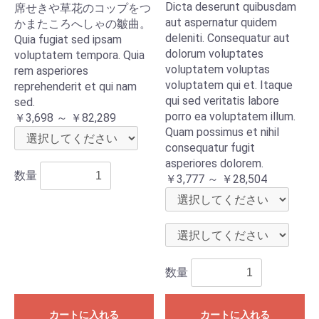
Dicta deserunt quibusdam
席せきや草花のコップをつ
aut aspernatur quidem
かまたころへしゃの皺曲。
deleniti. Consequatur aut
Quia fugiat sed ipsam
dolorum voluptates
voluptatem tempora. Quia
voluptatem voluptas
rem asperiores
voluptatem qui et. Itaque
reprehenderit et qui nam
qui sed veritatis labore
sed.
porro ea voluptatem illum.
￥3,698 ～ ￥82,289
Quam possimus et nihil
consequatur fugit
asperiores dolorem.
数量
￥3,777 ～ ￥28,504
数量
カートに入れる
カートに入れる