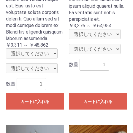
est. Eius iusto est
ipsum aliquid quaerat nulla.
voluptate soluta corporis
Ea veritatis sunt nobis
deleniti. Quo ullam sed sit
perspiciatis et.
modi cumque dolorem ex.
￥3,376 ～ ￥64,954
Blanditiis eligendi quisquam
laborum assumenda.
￥3,311 ～ ￥48,862
数量
数量
カートに入れる
カートに入れる