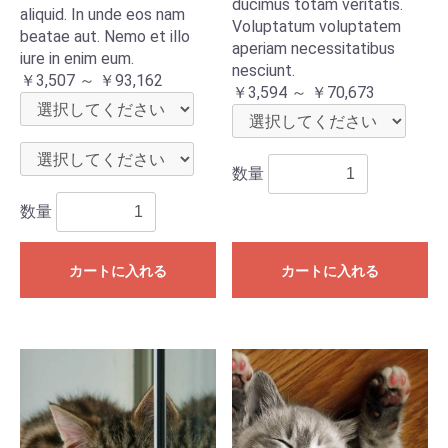
ducimus totam veritatis.
aliquid. In unde eos nam
Voluptatum voluptatem
beatae aut. Nemo et illo
aperiam necessitatibus
iure in enim eum.
nesciunt.
￥3,507 ～ ￥93,162
￥3,594 ～ ￥70,673
数量
数量
カートに入れる
カートに入れる