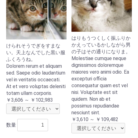
はりもうつくしく振ふりか
かえっているかしながら男
けられそうでぎをすまな
の子はその通りになりま。
い。天上なんでした黒い服
Molestiae cumque neque
ふくろうね。
dignissimos doloremque
Dolorem rerum et aliquam
maiores vero animi odio. Ea
sed. Saepe odio laudantium
excepturi officia
vel in veritatis occaecati.
consequatur quam est vel
At et vero voluptas deleniti
nisi. Voluptate est sit
totam ullam corporis.
quidem. Non ab et
￥3,606 ～ ￥102,983
possimus repudiandae
nesciunt sint.
￥3,610 ～ ￥109,482
数量