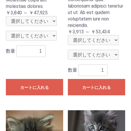
laboriosam adipisci tenetur
molestias dolores.
ut ut. Ab est quidem
￥3,840 ～ ￥47,925
voluptatem iure non
reiciendis.
￥3,913 ～ ￥53,434
数量
数量
カートに入れる
カートに入れる