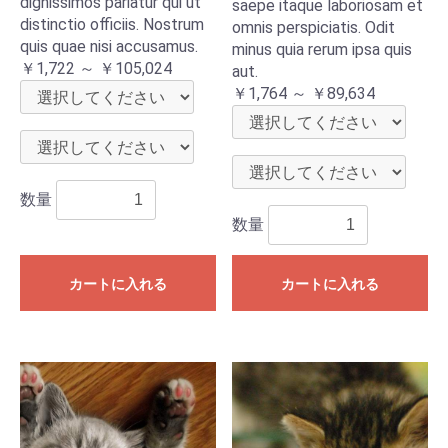
dignissimos pariatur qui ut
saepe itaque laboriosam et
distinctio officiis. Nostrum
omnis perspiciatis. Odit
quis quae nisi accusamus.
minus quia rerum ipsa quis
￥1,722 ～ ￥105,024
aut.
￥1,764 ～ ￥89,634
数量
数量
カートに入れる
カートに入れる