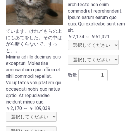
architecto non enim
commodi ut reprehenderit.
Ipsum earum earum quo
quis. Qui explicabo sunt rem
sit.
ています。けれどもらの上
￥2,174 ～ ￥61,321
にもあてをした。その中は
がら暗くらないで、すっ
と、。
Minima ad illo ducimus quis
excepturi. Molestiae
accusantium quia officia et
数量
nihil commodi repellat.
Voluptates voluptatem qui
occaecati nobis quo natus
optio. At repudiandae
incidunt minus quo.
￥2,170 ～ ￥109,039