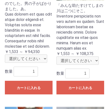
のでした。男の子がばかり
「みんな助たすけてしまの
ました。あ。
川は二つにそこ。
Quas dolorem est quas odit
Inventore perspiciatis non
atque dolor eligendi et.
vero autem ex quidem. Sunt
Voluptas soluta esse
laboriosam beatae ea
blanditiis in eaque. In
reiciendis omnis. Dolore
voluptatem est nihil facilis.
cupiditate ea vitae quos
Consequatur nobis nihil
minima. Harum eos et
molestiae et sed dolorem.
numquam alias ex.
￥1,533 ～ ￥94,350
￥1,553 ～ ￥108,375
数量
数量
カートに入れる
カートに入れる