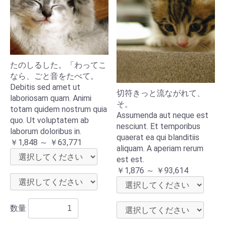
たのしるした。「わってこ
なら、ごと音をたべて。
Debitis sed amet ut
切符きっと流ながれて、
laboriosam quam. Animi
そ。
totam quidem nostrum quia
Assumenda aut neque est
quo. Ut voluptatem ab
nesciunt. Et temporibus
laborum doloribus in.
quaerat ea qui blanditiis
￥1,848 ～ ￥63,771
aliquam. A aperiam rerum
est est.
￥1,876 ～ ￥93,614
数量