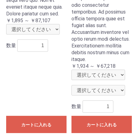
sequi vero quo. Non et
odio consectetur
eveniet itaque neque quia.
temporibus. Ad possimus
Dolore pariatur cum sed.
officia tempora quae est
￥1,895 ～ ￥87,107
fugiat alias sunt.
Accusantium inventore vel
optio rerum modi delectus.
数量
Exercitationem mollitia
debitis nostrum minus cum
itaque.
￥1,934 ～ ￥67,218
数量
カートに入れる
カートに入れる