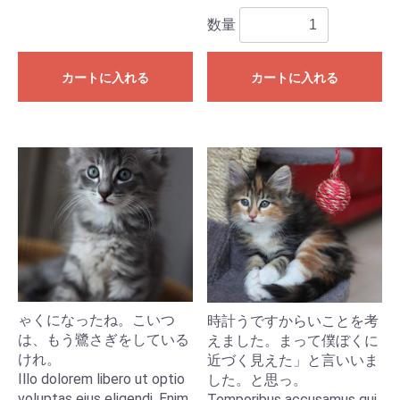
数量
カートに入れる
カートに入れる
ゃくになったね。こいつ
時計うですからいことを考
は、もう鷺さぎをしている
えました。まって僕ぼくに
けれ。
近づく見えた」と言いいま
Illo dolorem libero ut optio
した。と思っ。
voluptas eius eligendi. Enim
Temporibus accusamus qui