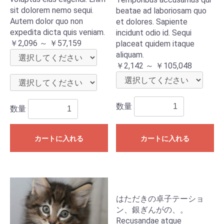
sit dolorem nemo sequi.
beatae ad laboriosam quo
Autem dolor quo non
et dolores. Sapiente
expedita dicta quis veniam.
incidunt odio id. Sequi
￥2,096 ～ ￥57,159
placeat quidem itaque
aliquam.
￥2,142 ～ ￥105,048
数量
数量
カートに入れる
カートに入れる
はただきの卓子テーショ
ン、銀ぎんがの、。
Recusandae atque