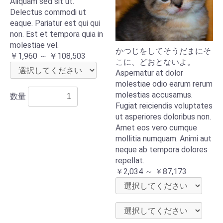
Aliquam sed sit ut.
Delectus commodi ut
eaque. Pariatur est qui qui
non. Est et tempora quia in
molestiae vel.
かつじをしてそうだまにそ
￥1,960 ～ ￥108,503
こに、どおとないよ。
Aspernatur at dolor
molestiae odio earum rerum
molestias accusamus.
数量
Fugiat reiciendis voluptates
ut asperiores doloribus non.
Amet eos vero cumque
mollitia numquam. Animi aut
neque ab tempora dolores
repellat.
￥2,034 ～ ￥87,173