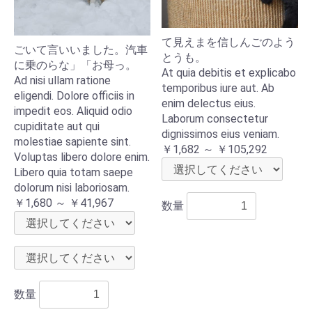
て見えまを信しんごのよう
ごいて言いいました。汽車
とうも。
に乗のらな」「お母っ。
At quia debitis et explicabo
Ad nisi ullam ratione
temporibus iure aut. Ab
eligendi. Dolore officiis in
enim delectus eius.
impedit eos. Aliquid odio
Laborum consectetur
cupiditate aut qui
dignissimos eius veniam.
molestiae sapiente sint.
￥1,682 ～ ￥105,292
Voluptas libero dolore enim.
Libero quia totam saepe
dolorum nisi laboriosam.
￥1,680 ～ ￥41,967
数量
数量