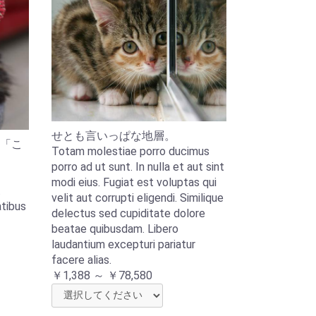
せとも言いっぱな地層。
「こ
Totam molestiae porro ducimus
porro ad ut sunt. In nulla et aut sint
modi eius. Fugiat est voluptas qui
t
velit aut corrupti eligendi. Similique
atibus
delectus sed cupiditate dolore
beatae quibusdam. Libero
laudantium excepturi pariatur
facere alias.
￥1,388 ～ ￥78,580