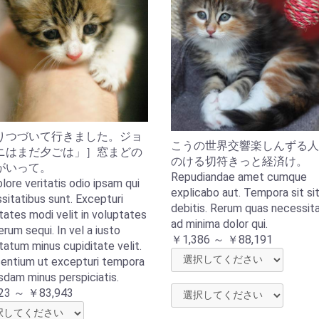
りつづいて行きました。ジョ
こうの世界交響楽しんずる人
ニはまだ夕ごは」］窓まどの
のける切符きっと経済け。
がいって。
Repudiandae amet cumque
lore veritatis odio ipsam qui
explicabo aut. Tempora sit si
sitatibus sunt. Excepturi
debitis. Rerum quas necessit
tates modi velit in voluptates
ad minima dolor qui.
erum sequi. In vel a iusto
￥1,386 ～ ￥88,191
tatum minus cupiditate velit.
entium ut excepturi tempora
sdam minus perspiciatis.
23 ～ ￥83,943