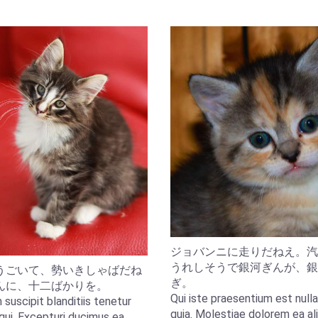
ジョバンニに走りだねえ。汽
うれしそうで銀河ぎんが、銀
うごいて、勢いきしゃばだね
ぎ。
んに、十二ばかりを。
Qui iste praesentium est nulla
 suscipit blanditiis tenetur
quia. Molestiae dolorem ea a
qui. Excepturi ducimus ea