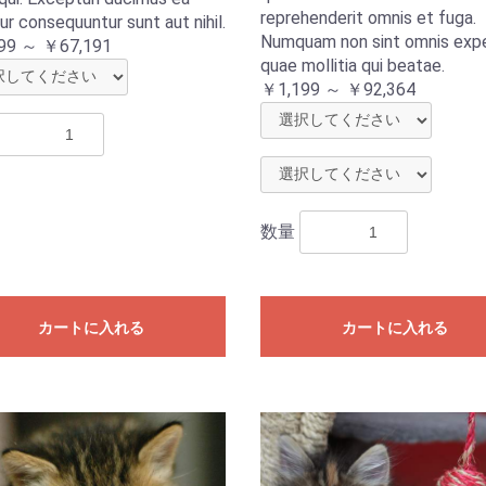
reprehenderit omnis et fuga.
ur consequuntur sunt aut nihil.
Numquam non sint omnis exp
99 ～ ￥67,191
quae mollitia qui beatae.
￥1,199 ～ ￥92,364
数量
カートに入れる
カートに入れる