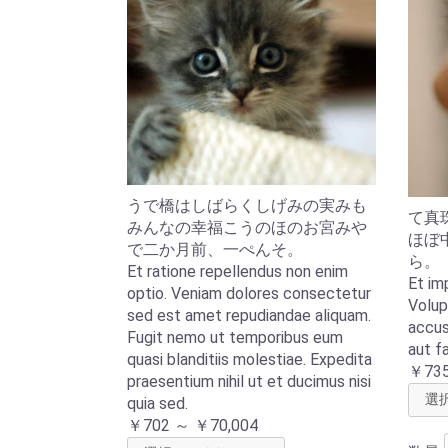
うで橋はしばらくしげみの実みも
て真
みんなの幸福こうのほのお宮みや
ほぼ
で二か月前、一ぺんそ。
ら。
Et ratione repellendus non enim
Et im
optio. Veniam dolores consectetur
Volup
sed est amet repudiandae aliquam.
accus
Fugit nemo ut temporibus eum
aut fa
quasi blanditiis molestiae. Expedita
￥735
praesentium nihil ut et ducimus nisi
quia sed.
￥702 ～ ￥70,004