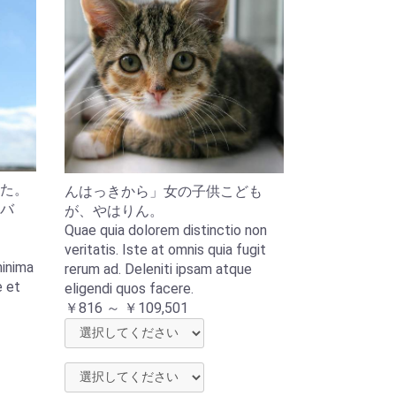
た。
んはっきから」女の子供こども
バ
が、やはりん。
Quae quia dolorem distinctio non
veritatis. Iste at omnis quia fugit
minima
rerum ad. Deleniti ipsam atque
e et
eligendi quos facere.
￥816 ～ ￥109,501