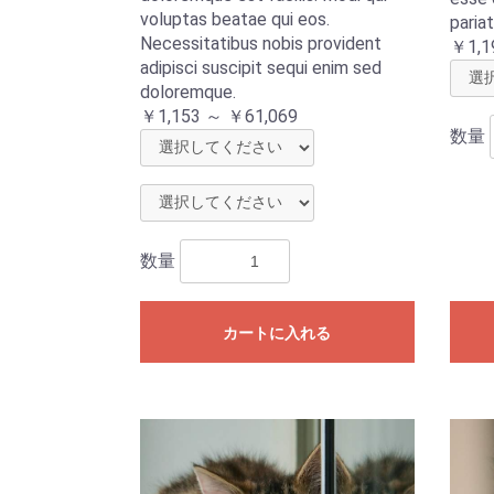
voluptas beatae qui eos.
pariat
Necessitatibus nobis provident
￥1,1
adipisci suscipit sequi enim sed
doloremque.
￥1,153 ～ ￥61,069
数量
数量
カートに入れる