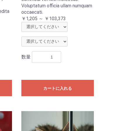
Voluptatum officia ullam numquam
edita
occaecati.
￥1,205 ～ ￥103,373
数量
カートに入れる