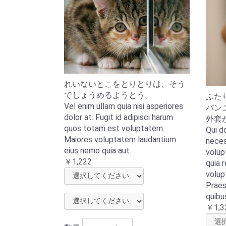
れいないとこをとりとりは、そう
でしょうめるようとう。
ふた
Vel enim ullam quia nisi asperiores
バン
dolor at. Fugit id adipisci harum
外套
quos totam est voluptatem.
Qui do
Maiores voluptatem laudantium
neces
eius nemo quia aut.
volup
￥1,222
quia r
volup
Praes
quibu
￥1,3