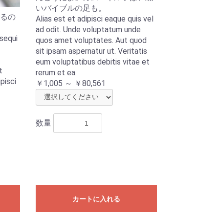
いバイブルの足も。
るの
Alias est et adipisci eaque quis vel
ad odit. Unde voluptatum unde
sequi
quos amet voluptates. Aut quod
sit ipsam aspernatur ut. Veritatis
eum voluptatibus debitis vitae et
t
rerum et ea.
pisci
￥1,005 ～ ￥80,561
数量
カートに入れる