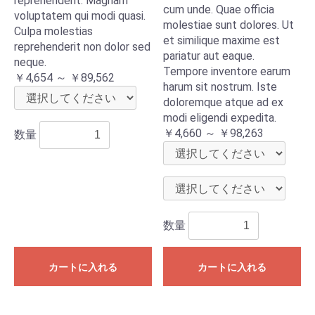
reprehenderit. Magnam
cum unde. Quae officia
voluptatem qui modi quasi.
molestiae sunt dolores. Ut
Culpa molestias
et similique maxime est
reprehenderit non dolor sed
pariatur aut eaque.
neque.
Tempore inventore earum
￥4,654 ～ ￥89,562
harum sit nostrum. Iste
doloremque atque ad ex
modi eligendi expedita.
￥4,660 ～ ￥98,263
数量
数量
カートに入れる
カートに入れる