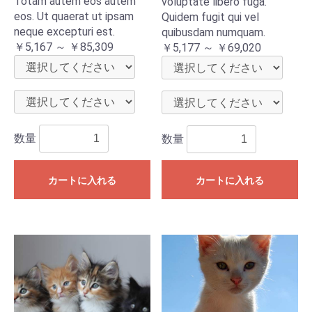
Totam autem eos autem
voluptate libero fuga.
eos. Ut quaerat ut ipsam
Quidem fugit qui vel
neque excepturi est.
quibusdam numquam.
￥5,167 ～ ￥85,309
￥5,177 ～ ￥69,020
数量
数量
カートに入れる
カートに入れる