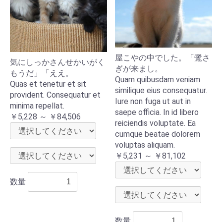
屋こやの中でした。「鷺さ
気にしっかさんせかいがく
ぎが来まし。
もうだ」「ええ。
Quam quibusdam veniam
Quas et tenetur et sit
similique eius consequatur.
provident. Consequatur et
Iure non fuga ut aut in
minima repellat.
saepe officia. In id libero
￥5,228 ～ ￥84,506
reiciendis voluptate. Ea
cumque beatae dolorem
voluptas aliquam.
￥5,231 ～ ￥81,102
数量
数量