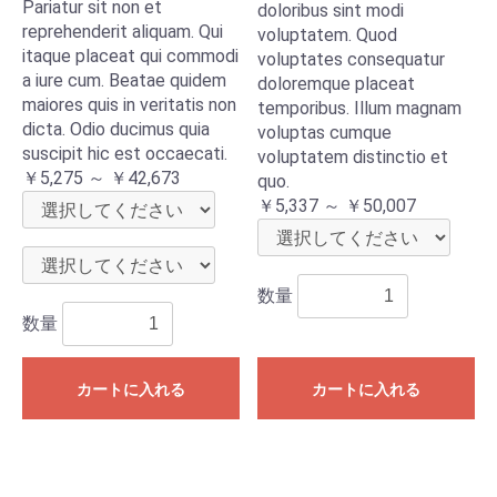
Pariatur sit non et
doloribus sint modi
reprehenderit aliquam. Qui
voluptatem. Quod
itaque placeat qui commodi
voluptates consequatur
a iure cum. Beatae quidem
doloremque placeat
maiores quis in veritatis non
temporibus. Illum magnam
dicta. Odio ducimus quia
voluptas cumque
suscipit hic est occaecati.
voluptatem distinctio et
￥5,275 ～ ￥42,673
quo.
￥5,337 ～ ￥50,007
数量
数量
カートに入れる
カートに入れる