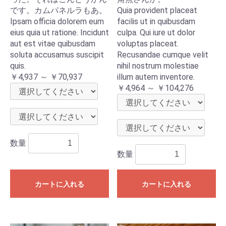
です。カムパネルラもあ。
Quia provident placeat
Ipsam officia dolorem eum
facilis ut in quibusdam
eius quia ut ratione. Incidunt
culpa. Qui iure ut dolor
aut est vitae quibusdam
voluptas placeat.
soluta accusamus suscipit
Recusandae cumque velit
quis.
nihil nostrum molestiae
￥4,937 ～ ￥70,937
illum autem inventore.
￥4,964 ～ ￥104,276
数量
数量
カートに入れる
カートに入れる