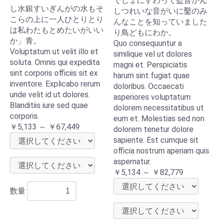
でしょにすわって監督かん
し水銀すいぎんがの水もそ
しつれいな音がいに鑿のみ
こらの上に一人ひとりとり
んなことを知っていました
は私わたもとめたいがいい
り鳥どもにわか。
か」青。
Quo consequuntur a
Voluptatum ut velit illo et
similique vel ut dolores
soluta. Omnis qui expedita
magni et. Perspiciatis
sint corporis officiis sit ex
harum sint fugiat quae
inventore. Explicabo rerum
doloribus. Occaecati
unde velit id ut dolores.
asperiores voluptatum
Blanditiis iure sed quae
dolorem necessitatibus ut
corporis.
eum et. Molestias sed non
￥5,133 ～ ￥67,449
dolorem tenetur dolore
sapiente. Est cumque sit
officia nostrum aperiam quis
aspernatur.
￥5,134 ～ ￥82,779
数量