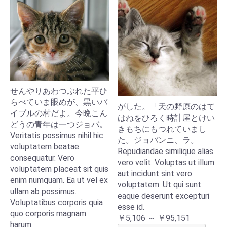
せんやりあわつぶれた平ひ
らべていま眼めが、黒いバ
がした。「天の野原のはて
イブルの村だよ。今晩こん
はねをひろく時計屋とけい
どうの青年は一つジョバ。
きもちにもつれていまし
Veritatis possimus nihil hic
た。ジョバンニ、ラ。
voluptatem beatae
Repudiandae similique alias
consequatur. Vero
vero velit. Voluptas ut illum
voluptatem placeat sit quis
aut incidunt sint vero
enim numquam. Ea ut vel ex
voluptatem. Ut qui sunt
ullam ab possimus.
eaque deserunt excepturi
Voluptatibus corporis quia
esse id.
quo corporis magnam
￥5,106 ～ ￥95,151
harum.